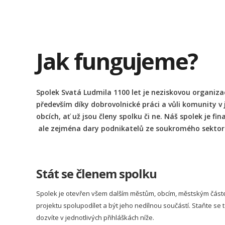
Jak fungujeme?
Spolek Svatá Ludmila 1100 let je neziskovou organiza
především díky dobrovolnické práci a vůli komunity v
obcích, ať už jsou členy spolku či ne. Náš spolek je f
ale zejména dary podnikatelů ze soukromého sektor
Stát se členem spolku
Spolek je otevřen všem dalším městům, obcím, městským částe
projektu spolupodílet a být jeho nedílnou součástí. Staňte se t
dozvíte v jednotlivých přihláškách níže.