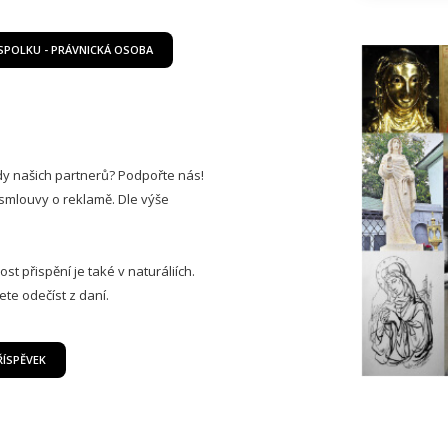
SPOLKU - PRÁVNICKÁ OSOBA
řady našich partnerů? Podpořte nás!
smlouvy o reklamě. Dle výše
st přispění je také v naturáliích.
te odečíst z daní.
ŘÍSPĚVEK