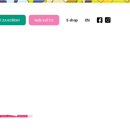
E-shop
EN
Í ZA KOŘENY
NAŠI SVĚTCI