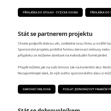
PŘIHLÁŠKA DO SPOLKU - FYZICKÁ OSOBA
PŘIHLÁŠKA DO 
Stát se partnerem projektu
Chcete podpořit dobrou věc, zviditelnit svou firmu a rozšířit 
Sponzorství projektu probíhá formou darovací smlouvy nebo 
příspěvku se můžeme domluvit na individuální formě plnění.
Přispět můžete jak na naši činnost, tak na konkrétní akci. Možno
Nezapomínejte také, že výši svého sponzorského daru si může
DAROVACÍ SMLOUVA
POSLAT JEDNORÁZOVÝ FINANČNÍ P
Stát se dobrovolníkem