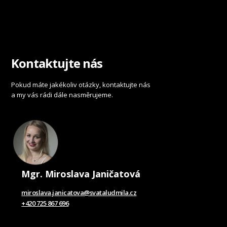
Kontaktujte nás
Pokud máte jakékoliv otázky, kontaktujte nás
a my vás rádi dále nasměrujeme.
Mgr. Miroslava Janičatová
miroslava.janicatova@svataludmila.cz
+420 725 867 696