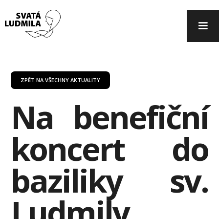
ZPĚT NA VŠECHNY AKTUALITY
Na benefiční
koncert do
baziliky sv.
Ludmily