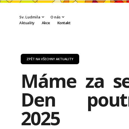
Sv. Ludmila
O nás
Aktuality
Akce
Kontakt
ZPĚT NA VŠECHNY AKTUALITY
Máme za s
Den poutn
2025 