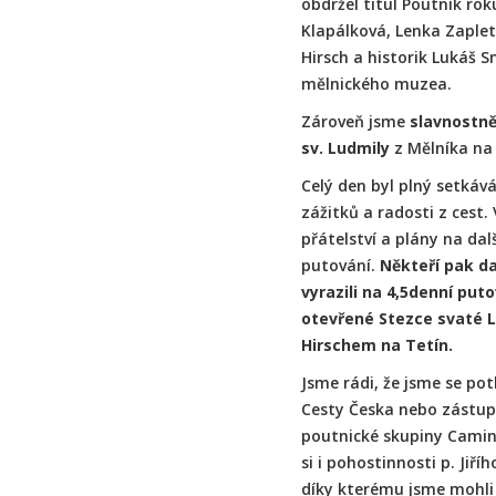
obdržel titul Poutník rok
Klapálková, Lenka Zaplet
Hirsch a historik Lukáš S
mělnického muzea.
Zároveň jsme
slavnostně
sv. Ludmily
z Mělníka na
Celý den byl plný setkává
zážitků a radosti z cest.
přátelství a plány na dal
putování.
Někteří pak da
vyrazili na 4,5denní put
otevřené Stezce svaté 
Hirschem na Tetín.
Jsme rádi, že jsme se potk
Cesty Česka nebo zástup
poutnické skupiny Camin
si i pohostinnosti p. Jiří
díky kterému jsme mohli