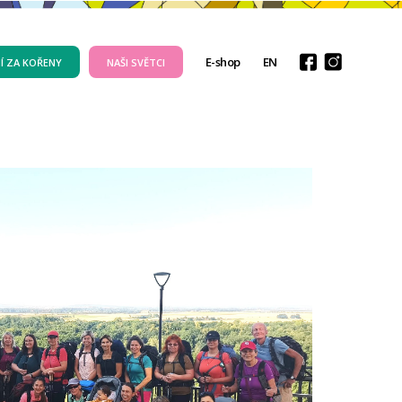
E-shop
EN
Í ZA KOŘENY
NAŠI SVĚTCI