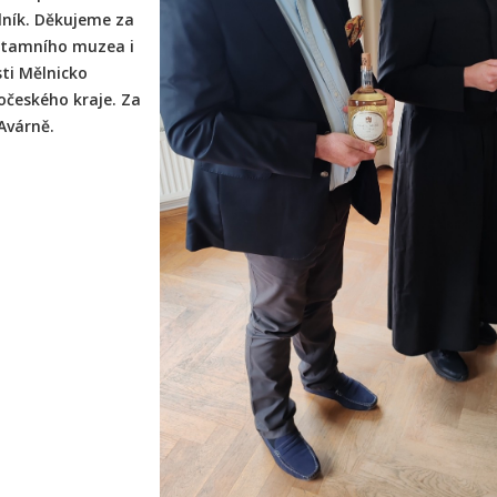
ník. Děkujeme za
 tamního muzea i
sti Mělnicko
dočeského kraje. Za
Avárně.