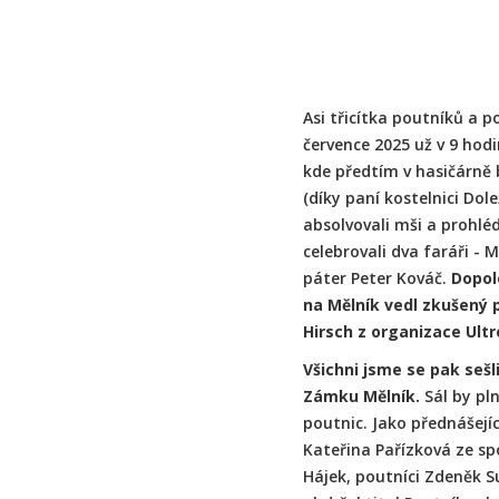
Asi třicítka poutníků a p
července 2025 už v 9 hodi
kde předtím v hasičárně 
(díky paní kostelnici Dole
absolvovali mši a prohlédl
celebrovali dva faráři - 
páter Peter Kováč.
Dopol
na Mělník vedl zkušený 
Hirsch z organizace Ultr
Všichni jsme se pak sešl
Zámku Mělník.
Sál by pl
poutnic. Jako přednášejíc
Kateřina Pařízková ze sp
Hájek, poutníci Zdeněk S