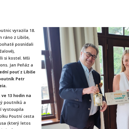
outnic vyrazila 18.
n ráno z Libiše,
bohatě posnídali
žalové),
i si kostel. Mši
Mons. Jan Peňáz a
ední pouť z Libiše
poutník Petr
eia.
i ve 13 hodin na
ný poutníků a
í vystoupila
olku Poutní cesta
usa (který letos