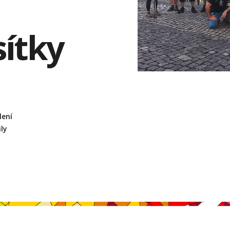
ítky
lení
ily