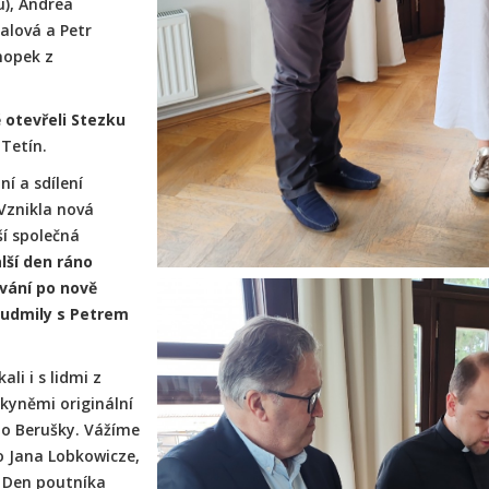
u), Andrea
alová a Petr
nopek z
 otevřeli Stezku
 Tetín.
ní a sdílení
 Vznikla nová
ší společná
lší den ráno
ování po nově
Ludmily s Petrem
ali i s lidmi z
kyněmi originální
o Berušky. Vážíme
ho Jana Lobkowicze,
 Den poutníka