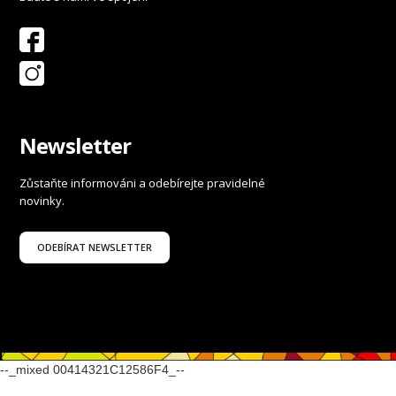
Newsletter
Zůstaňte informováni a odebírejte pravidelné
novinky.
ODEBÍRAT NEWSLETTER
--_mixed 00414321C12586F4_--