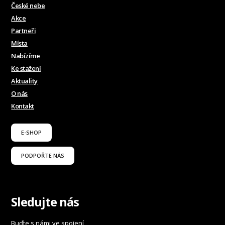
České nebe
Akce
Partneři
Místa
Nabízíme
Ke stažení
Aktuality
O nás
Kontakt
E-SHOP
PODPOŘTE NÁS
Sledujte nás
Buďte s námi ve spojení