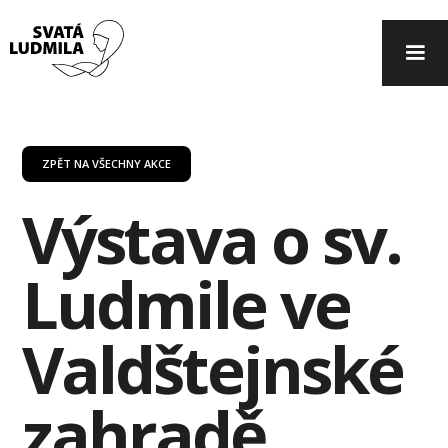
ZPĚT NA VŠECHNY AKCE
Výstava o sv.
Ludmile ve
Valdštejnské
zahradě