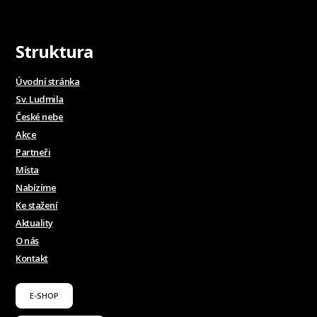
Struktura
Úvodní stránka
Sv. Ludmila
České nebe
Akce
Partneři
Místa
Nabízíme
Ke stažení
Aktuality
O nás
Kontakt
E-SHOP