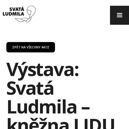
ZPĚT NA VŠECHNY AKCE
Výstava:
Svatá
Ludmila –
kněžna LIDU