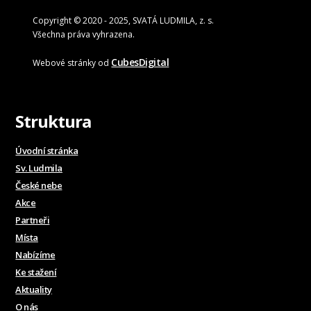
Copyright © 2020 - 2025, SVATÁ LUDMILA, z. s.
Všechna práva vyhrazena.
CubesDigital
Webové stránky od
Struktura
Úvodní stránka
Sv. Ludmila
České nebe
Akce
Partneři
Místa
Nabízíme
Ke stažení
Aktuality
O nás