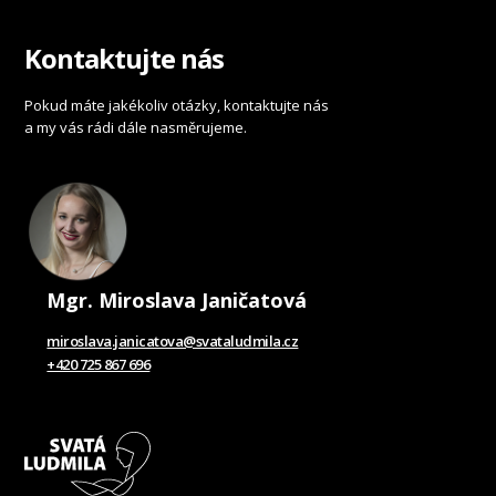
Kontaktujte nás
Pokud máte jakékoliv otázky, kontaktujte nás
a my vás rádi dále nasměrujeme.
Mgr. Miroslava Janičatová
miroslava.janicatova@svataludmila.cz
+420 725 867 696