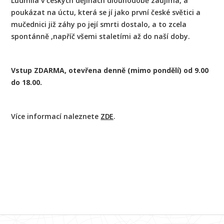
Ludmila v českých dějinách dlouhodobě zaujímá, a
poukázat na úctu, která se jí jako první české světici a
mučednici již záhy po její smrti dostalo, a to zcela
spontánně ,napříč všemi staletími až do naší doby.
Vstup ZDARMA, otevřena denně (mimo pondělí) od 9.00
do 18.00.
Více informací naleznete
ZDE
.