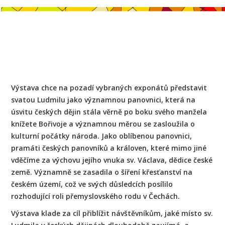
Výstava chce na pozadí vybraných exponátů představit
svatou Ludmilu jako významnou panovnici, která na
úsvitu českých dějin stála věrně po boku svého manžela
knížete Bořivoje a významnou měrou se zasloužila o
kulturní počátky národa. Jako oblíbenou panovnici,
pramáti českých panovníků a královen, které mimo jiné
vděčíme za výchovu jejího vnuka sv. Václava, dědice české
země. Významně se zasadila o šíření křesťanství na
českém území, což ve svých důsledcích posílilo
rozhodující roli přemyslovského rodu v Čechách.
Výstava klade za cíl přiblížit návštěvníkům, jaké místo sv.