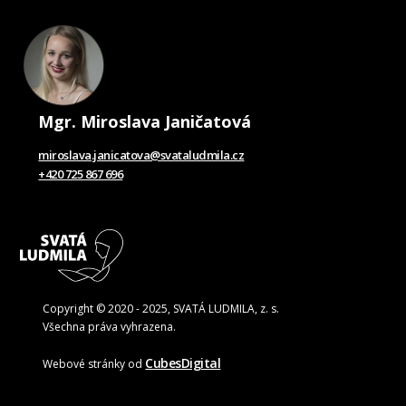
Mgr. Miroslava Janičatová
miroslava.janicatova@svataludmila.cz
+420 725 867 696
Copyright © 2020 - 2025, SVATÁ LUDMILA, z. s.
Všechna práva vyhrazena.
CubesDigital
Webové stránky od