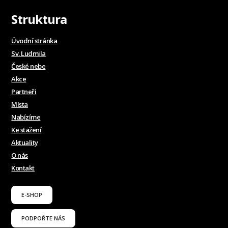
Struktura
Úvodní stránka
Sv. Ludmila
České nebe
Akce
Partneři
Místa
Nabízíme
Ke stažení
Aktuality
O nás
Kontakt
E-SHOP
PODPOŘTE NÁS