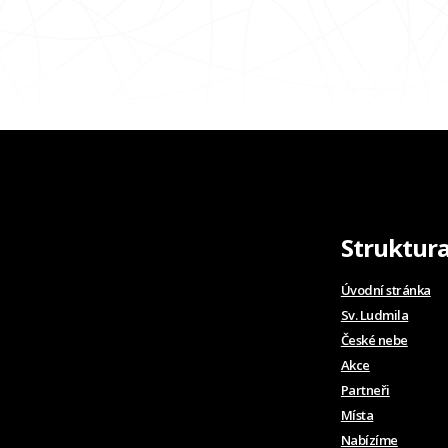
Struktur
Úvodní stránka
Sv. Ludmila
České nebe
Akce
Partneři
Místa
Nabízíme