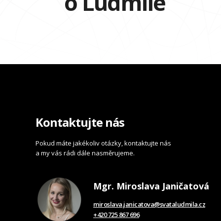
o Ludmile
Kontaktujte nás
Pokud máte jakékoliv otázky, kontaktujte nás
a my vás rádi dále nasměrujeme.
Mgr. Miroslava Janičatová
miroslava.janicatova@svataludmila.cz
+420 725 867 696