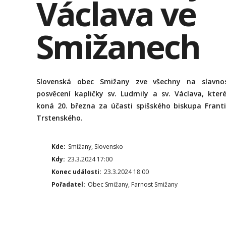
Václava ve
Smižanech
Slovenská obec Smižany zve všechny na slavnos
posvěcení kapličky sv. Ludmily a sv. Václava, kter
koná 20. března za účasti spišského biskupa Frant
Trstenského.
Kde:
Smižany, Slovensko
Kdy:
23.3.2024 17:00
Konec události:
23.3.2024 18:00
Pořadatel:
Obec Smižany, Farnost Smižany