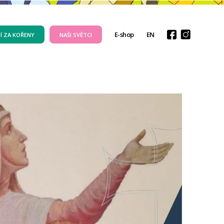
E-shop
EN
Í ZA KOŘENY
NAŠI SVĚTCI