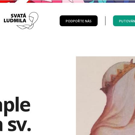
PODPOŘTE NÁS
PUTOVÁN
aple
 sv.