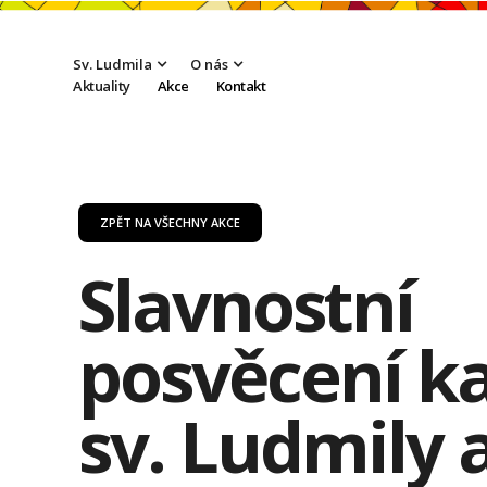
Sv. Ludmila
O nás
Aktuality
Akce
Kontakt
ZPĚT NA VŠECHNY AKCE
Slavnostní
posvěcení k
sv. Ludmily a