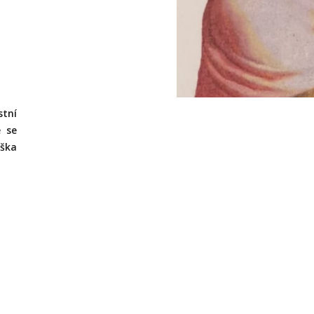
tní
é se
iška