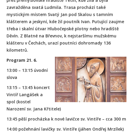
přes přemyslovské hradiště Tetín, kde žila a byla
zavražděna svatá Ludmila. Trasa prochází také
mystickým místem Svatý Jan pod Skalou s tamním
klášterem a jeskyní, kde žil poutník Ivan. Putující zaujme
třeba i skalní útvar Hlubočepské plotny nebo hradiště
Děvín. Z Blatné na Břevnov, k nejstaršímu mužskému
klášteru v Čechách, urazí poutníci dohromady 136
kilometrů.
Program 21. 6.
13:00 – 13:15 úvodní
slova
13:15 – 13:45 koncert
Vintíř Langášek a
spol (kostel
Narození sv. Jana Křtitele)
13:45 pěší procházka k nové lavičce sv. Vintíře – cca 300 m
14:00 požehnání lavičky sv. Vintíře (jáhen Ondřej Mrzílek)