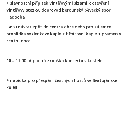
+ slavnostní přípitek Vintířovými slzami k otevření
Vintířovy stezky, doprovod berounský pěvecký sbor
Tadooba
14:30 návrat zpět do centra obce nebo pro zájemce
prohlídka výklenkové kaple + hřbitovní kaple + pramen v
centru obce
10 – 11:00 případná zkouška koncertu v kostele
+ nabídka pro přespání čestných hostů ve Svatojánské
koleji