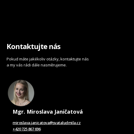
Kontaktujte nás
Pokud máte jakékoliv otázky, kontaktujte nás
a my vás rádi dále nasměrujeme.
Mgr. Miroslava Janičatová
miroslava.janicatova@svataludmila.cz
+420 725 867 696