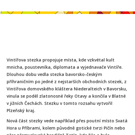
Vintířova stezka propojuje místa, kde vzkvétal kult
mnicha, poustevníka, diplomata a vyjednavače Vintíře.
Dlouhou dobu vedla stezka bavorsko-českým
příhraničním po jedné z nejstarších obchodních stezek, z
Vintířova domovského kláštera Niederalteich v Bavorsku,
vinula se podél zlatonosné řeky Otavy a končila v Blatné
v jižních Čechách. Stezku v tomto rozsahu vytvořil
Plzeňský kraj.
Nová část stezky vede například přes poutní místo Svatá
Hora u Příbrami, kolem původně gotické tvrzi Pičín nebo