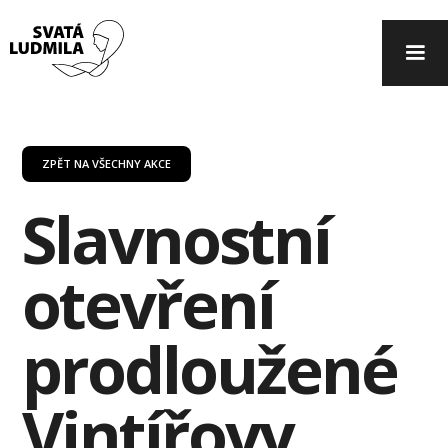
ZPĚT NA VŠECHNY AKCE
Slavnostní
otevření
prodloužené
Vintířovy