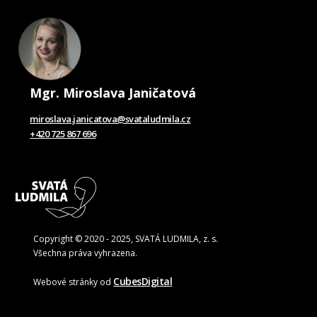
Mgr. Miroslava Janičatová
miroslava.janicatova@svataludmila.cz
+420 725 867 696
Copyright © 2020 - 2025, SVATÁ LUDMILA, z. s.
Všechna práva vyhrazena.
CubesDigital
Webové stránky od