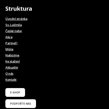
Struktura
Úvodní stránka
Sv. Ludmila
České nebe
Akce
Partneři
Místa
Nabízíme
Ke stažení
Aktuality
O nás
Kontakt
E-SHOP
PODPOŘTE NÁS