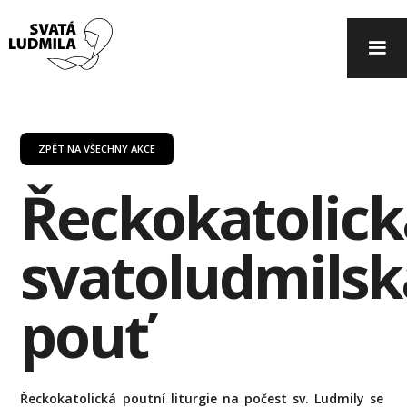
ZPĚT NA VŠECHNY AKCE
Řeckokatolick
svatoludmilsk
pouť
Řeckokatolická poutní liturgie na počest sv. Ludmily se