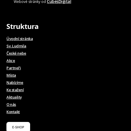
CubesDigital
Webové stránky od
Struktura
Úvodní stránka
Sv. Ludmila
České nebe
Akce
Partneři
Místa
Nabízíme
Ke stažení
Aktuality
O nás
Kontakt
E-SHOP