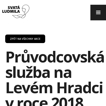
ZPĚT NA VŠECHNY AKCE
Průvodcovská
služba na
Levém Hradci
v roce 2018