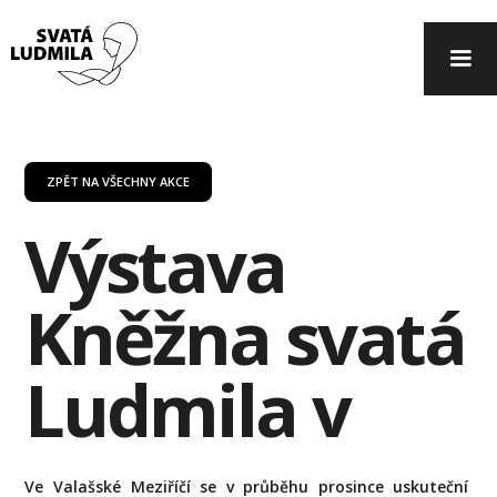
ZPĚT NA VŠECHNY AKCE
Výstava
Kněžna svatá
Ludmila v
Ve Valašské Meziříčí se v průběhu prosince uskuteční