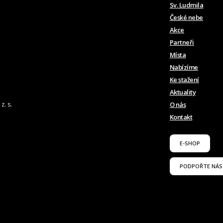
Sv. Ludmila
České nebe
Akce
Partneři
Místa
Nabízíme
Ke stažení
Aktuality
z. s.
O nás
Kontakt
E-SHOP
PODPOŘTE NÁS