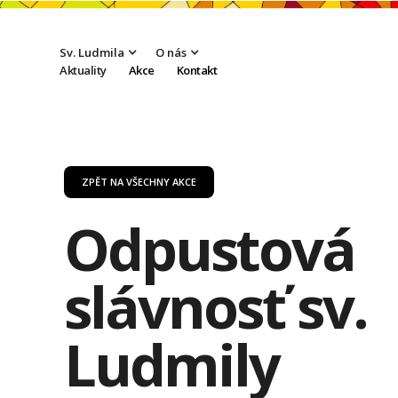
Sv. Ludmila
O nás
Aktuality
Akce
Kontakt
ZPĚT NA VŠECHNY AKCE
Odpustová
slávnosť sv.
Ludmily