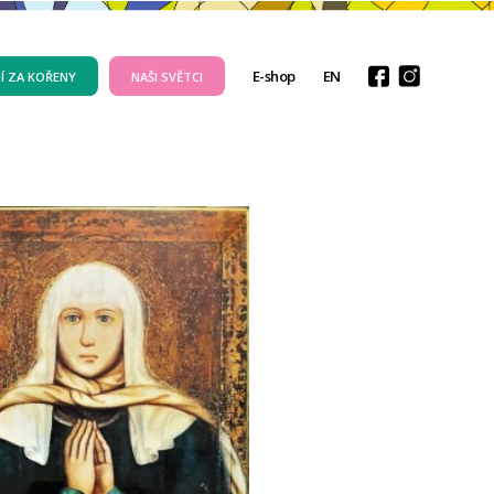
E-shop
EN
Í ZA KOŘENY
NAŠI SVĚTCI