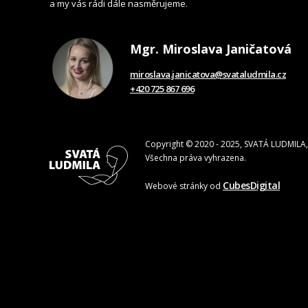
a my vás rádi dále nasměrujeme.
Mgr. Miroslava Janičatová
miroslava.janicatova@svataludmila.cz
+420 725 867 696
Copyright © 2020 - 2025, SVATÁ LUDMILA, 
Všechna práva vyhrazena.
CubesDigital
Webové stránky od