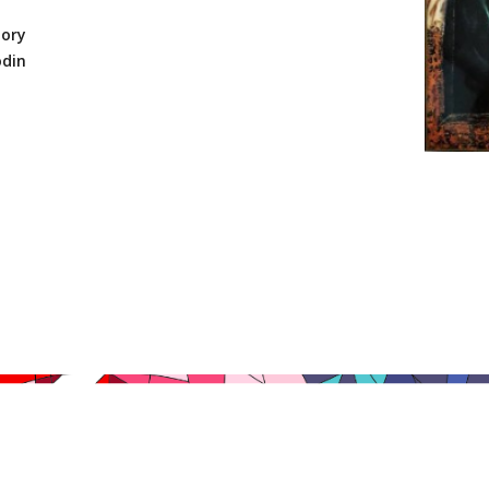
iory
odin