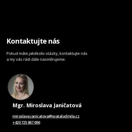
Kontaktujte nás
Pokud máte jakékoliv otázky, kontaktujte nás
a my vás rádi dále nasměrujeme.
Mgr. Miroslava Janičatová
miroslava.janicatova@svataludmila.cz
+420 725 867 696