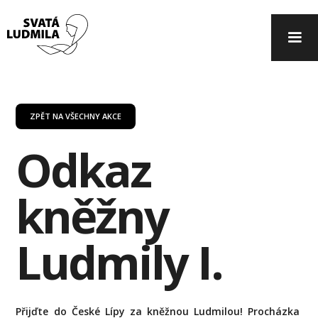
ZPĚT NA VŠECHNY AKCE
Odkaz
kněžny
Ludmily I.
Přijďte do České Lípy za kněžnou Ludmilou! Procházka