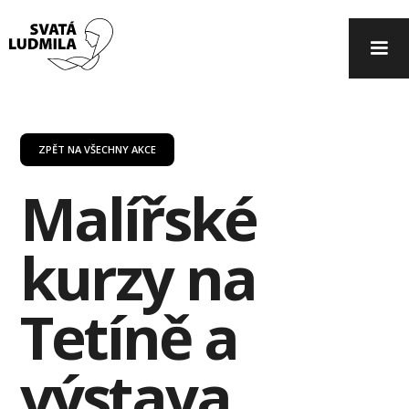
ZPĚT NA VŠECHNY AKCE
Malířské
kurzy na
Tetíně a
výstava