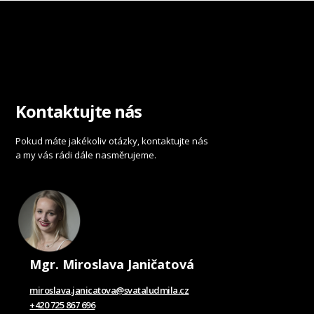
Kontaktujte nás
Pokud máte jakékoliv otázky, kontaktujte nás
a my vás rádi dále nasměrujeme.
Mgr. Miroslava Janičatová
miroslava.janicatova@svataludmila.cz
+420 725 867 696