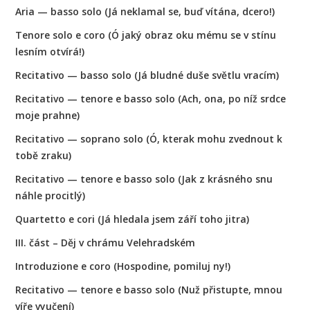
Aria — basso solo (Já neklamal se, buď vítána, dcero!)
Tenore solo e coro (Ó jaký obraz oku mému se v stínu
lesním otvírá!)
Recitativo — basso solo (Já bludné duše světlu vracím)
Recitativo — tenore e basso solo (Ach, ona, po níž srdce
moje prahne)
Recitativo — soprano solo (Ó, kterak mohu zvednout k
tobě zraku)
Recitativo — tenore e basso solo (Jak z krásného snu
náhle procitlý)
Quartetto e cori (Já hledala jsem září toho jitra)
III. část – Děj v chrámu Velehradském
Introduzione e coro (Hospodine, pomiluj ny!)
Recitativo — tenore e basso solo (Nuž přistupte, mnou
víře vyučení)