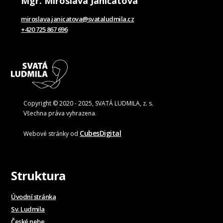
Mgr. Miroslava Janičatová
miroslava.janicatova@svataludmila.cz
+420 725 867 696
Copyright © 2020 - 2025, SVATÁ LUDMILA, z. s.
Všechna práva vyhrazena.
CubesDigital
Webové stránky od
Struktura
Úvodní stránka
Sv. Ludmila
České nebe