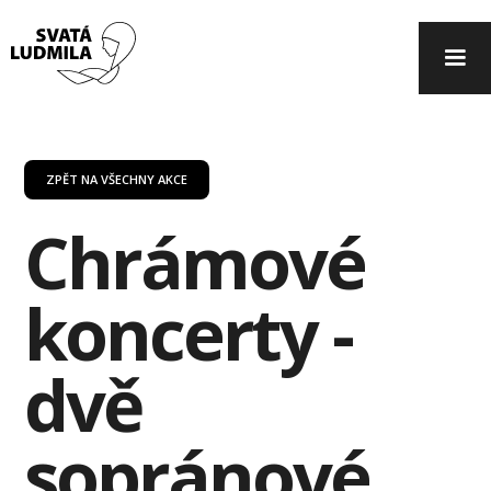
ZPĚT NA VŠECHNY AKCE
Chrámové
koncerty -
dvě
sopránové