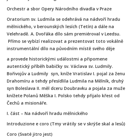
Orchestr a sbor Opery Národního divadla v Praze
Oratorium sv. Ludmila se odehrává na nádvoří hradu
mělnického, v berounských lesích (Tetín) a dále na
Velehradě. A. Dvořáka dílo sám premiéroval v Leedsu.
Přímo se vybízí realizovat a prezentovat toto vokálně
instrumentální dílo na původním místě svého děje
a provede historickými událostmi a připomene
autentický příběh babičky sv. Václava sv. Ludmily.
Bořivojův a Ludmily syn, kníže Vratislav I. pojal za ženu
Drahomíru a tehdy přesídlila Ludmila na Mělník, druhý
syn Boleslava II. měl dceru Doubravku a pojala za muže
knížete Polanů Měška I. Polsko tehdy přijalo křest od
Čechů a misionáře.
I. část – Na nádvoří hradu mělnického
Introduzione e coro (Tmy vrátily se v skrýše skal a lesů)
Coro (Svaté jitro jest)