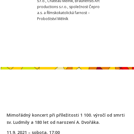
s.r.o., Chäteau Mělník, Braunensis Art
productions s.r.o., společnost Čepro
a.s. a Římskokatolická farnost –
Proboštství Mělník
Mimořádný koncert při příležitosti 1 100. výročí od smrti
sv. Ludmily a 180 let od narození A. Dvořáka.
11.9. 2021 – sobota, 17:00