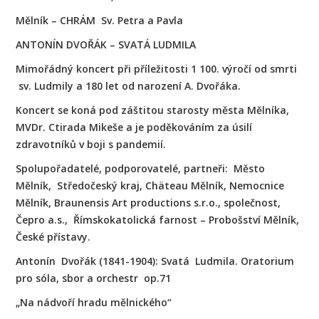
Mělník – CHRÁM Sv. Petra a Pavla
ANTONÍN DVOŘÁK – SVATÁ LUDMILA
Mimořádný koncert při příležitosti 1 100. výročí od smrti
sv. Ludmily a 180 let od narození A. Dvořáka.
Koncert se koná pod záštitou starosty města Mělníka,
MVDr. Ctirada Mikeše a je poděkováním za úsilí
zdravotníků v boji s pandemií.
Spolupořadatelé, podporovatelé, partneři: Město
Mělník, Středočeský kraj, Chäteau Mělník, Nemocnice
Mělník, Braunensis Art productions s.r.o., společnost,
Čepro a.s., Římskokatolická farnost – Probošství Mělník,
České přístavy.
Antonín Dvořák (1841-1904): Svatá Ludmila. Oratorium
pro sóla, sbor a orchestr op.71
„Na nádvoří hradu mělnického“