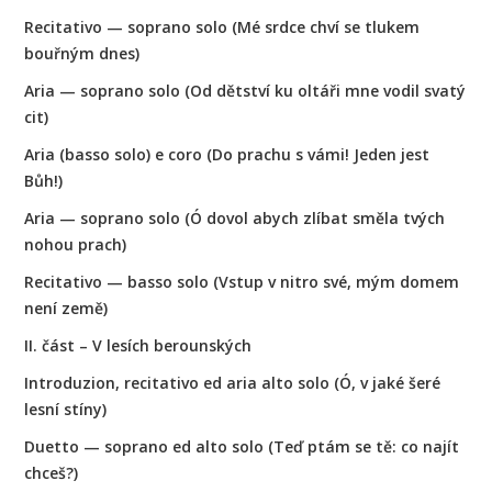
Recitativo — soprano solo (Mé srdce chví se tlukem
bouřným dnes)
Aria — soprano solo (Od dětství ku oltáři mne vodil svatý
cit)
Aria (basso solo) e coro (Do prachu s vámi! Jeden jest
Bůh!)
Aria — soprano solo (Ó dovol abych zlíbat směla tvých
nohou prach)
Recitativo — basso solo (Vstup v nitro své, mým domem
není země)
II. část – V lesích berounských
Introduzion, recitativo ed aria alto solo (Ó, v jaké šeré
lesní stíny)
Duetto — soprano ed alto solo (Teď ptám se tě: co najít
chceš?)