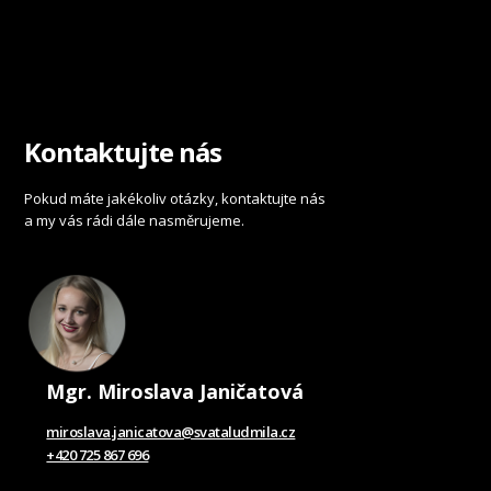
Kontaktujte nás
Pokud máte jakékoliv otázky, kontaktujte nás
a my vás rádi dále nasměrujeme.
Mgr. Miroslava Janičatová
miroslava.janicatova@svataludmila.cz
+420 725 867 696