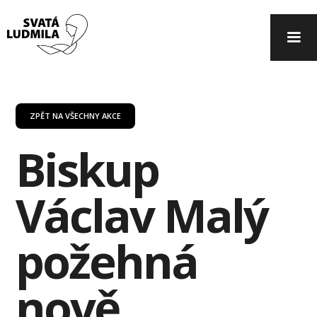
ZPĚT NA VŠECHNY AKCE
Biskup
Václav Malý
požehná
nově