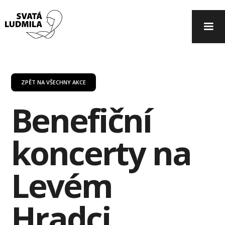
ZPĚT NA VŠECHNY AKCE
Benefiční
koncerty na
Levém
Hradci